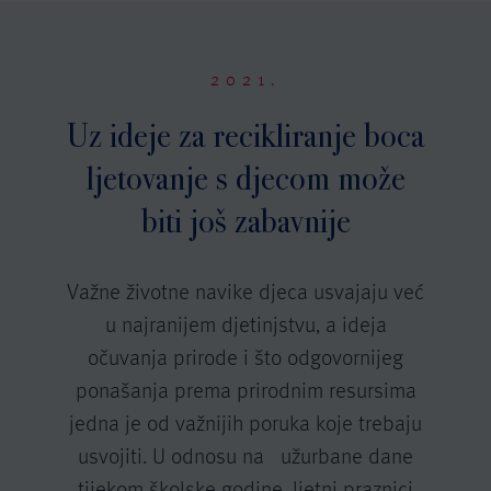
2021.
Uz ideje za recikliranje boca
ljetovanje s djecom može
biti još zabavnije
Važne životne navike djeca usvajaju već
u najranijem djetinjstvu, a ideja
očuvanja prirode i što odgovornijeg
ponašanja prema prirodnim resursima
jedna je od važnijih poruka koje trebaju
usvojiti. U odnosu na užurbane dane
tijekom školske godine, ljetni praznici