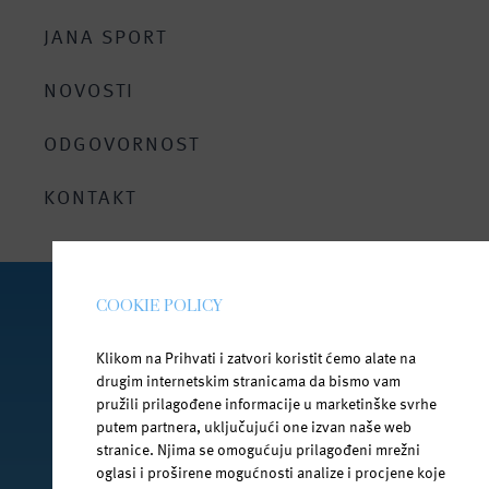
Cijele godine
Jana vitamin
JANA SPORT
Jedinstveni mineralni sastav
Jana Ice Tea
Bez doticaja sa vanjskim svijetom
NOVOSTI
Za roditelje i bebe
ODGOVORNOST
Bezbrižno ljeto uz Janu
KONTAKT
COOKIE POLICY
PRATI NAS NA DRUŠTVENIM MREŽAMA
Klikom na Prihvati i zatvori koristit ćemo alate na
drugim internetskim stranicama da bismo vam
pružili prilagođene informacije u marketinške svrhe
putem partnera, uključujući one izvan naše web
facebook.com/jana.water/
stranice. Njima se omogućuju prilagođeni mrežni
oglasi i proširene mogućnosti analize i procjene koje