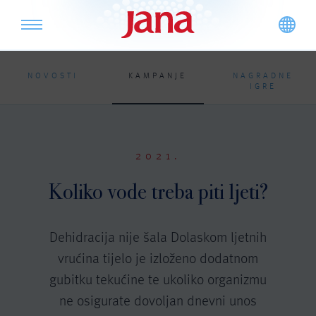
NOVOSTI
KAMPANJE
NAGRADNE
IGRE
2021.
Koliko vode treba piti ljeti?
Dehidracija nije šala Dolaskom ljetnih
vrućina tijelo je izloženo dodatnom
gubitku tekućine te ukoliko organizmu
ne osigurate dovoljan dnevni unos