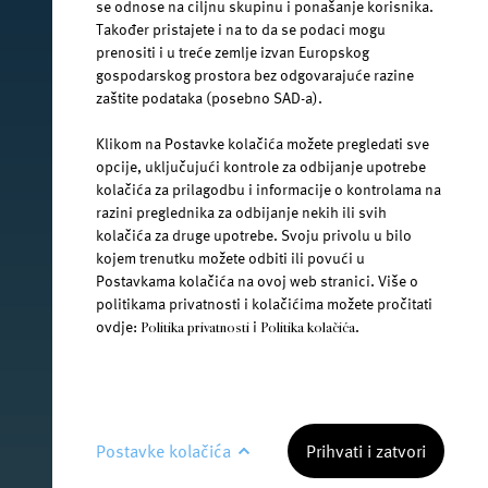
se odnose na ciljnu skupinu i ponašanje korisnika.
Također pristajete i na to da se podaci mogu
prenositi i u treće zemlje izvan Europskog
gospodarskog prostora bez odgovarajuće razine
@janawater
zaštite podataka (posebno SAD-a).
Klikom na Postavke kolačića možete pregledati sve
opcije, uključujući kontrole za odbijanje upotrebe
kolačića za prilagodbu i informacije o kontrolama na
youtube.com/jana-water
razini preglednika za odbijanje nekih ili svih
kolačića za druge upotrebe. Svoju privolu u bilo
kojem trenutku možete odbiti ili povući u
Uvjeti korištenja
Postavkama kolačića na ovoj web stranici. Više o
politikama privatnosti i kolačićima možete pročitati
Pravila privatnosti
ovdje:
i
.
Politika privatnosti
Politika kolačića
Jamnica plus d.o.o. Ⓒ 2026.
Postavke kolačića
Prihvati i zatvori