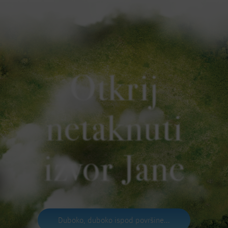
Otkrij
netaknuti
izvor Jane
Duboko, duboko ispod površine...