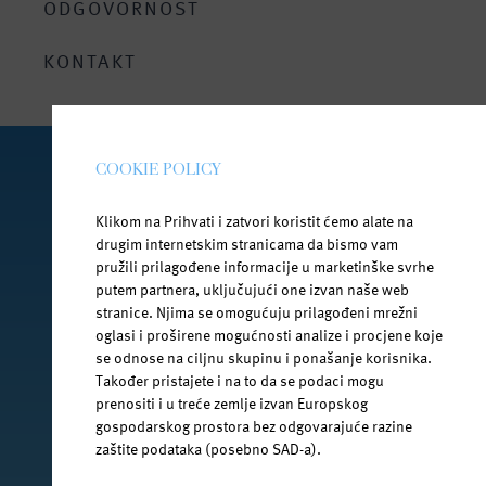
ODGOVORNOST
Bezbrižno ljeto uz Janu
KONTAKT
COOKIE POLICY
PRATI NAS NA DRUŠTVENIM MREŽAMA
Klikom na Prihvati i zatvori koristit ćemo alate na
drugim internetskim stranicama da bismo vam
pružili prilagođene informacije u marketinške svrhe
putem partnera, uključujući one izvan naše web
facebook.com/jana.water/
stranice. Njima se omogućuju prilagođeni mrežni
oglasi i proširene mogućnosti analize i procjene koje
se odnose na ciljnu skupinu i ponašanje korisnika.
Također pristajete i na to da se podaci mogu
prenositi i u treće zemlje izvan Europskog
gospodarskog prostora bez odgovarajuće razine
@janawater
zaštite podataka (posebno SAD-a).