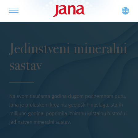
Jedinstveni mineralni
sastav
Na svom tisućama godina dugom podzemnom putu,
Jana je prolaskom kroz niz geoloških naslaga, starih
milijune godina, poprimila iznimnu kristalnu bistroću i
jedinstven mineralni sastav.