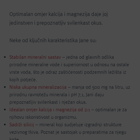
Optimalan omjer kalcija i magnezija daje joj
jedinstven i prepoznatljiv svilenkast okus.
Neke od ključnih karakteristika Jane su:
Stabilan mineralni sastav
– jedna od glavnih odlika
prirodne mineralne vode i superiornost u odnosu na ostale
vrste voda, što je odraz zaštićenosti podzemnih ležišta iz
kojih potječe.
Niska ukupna mineralizacija
– manja od 500 mg na litru, uz
prirodnu ravnotežu minerala i pH 7,1, Jani daju
prepoznatljiv svilenkast i nježan okus.
Idealan omjer kalcija i magnezija od 2:1
– optimalan je za
njihovu iskoristivost u organizmu.
Sadrži silicij
– mineral koji sudjeluje izgradnji strukture
vezivnog tkiva. Poznat je sastojak u preparatima za njegu
kože.