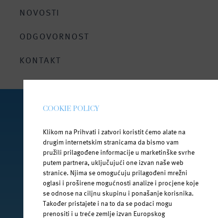
Bez doticaja sa vanjskim svijetom
NOVOSTI
Za roditelje i bebe
ODGOVORNOST
Bezbrižno ljeto uz Janu
KONTAKT
COOKIE POLICY
PRATI NAS NA DRUŠTVENIM MREŽAMA
Klikom na Prihvati i zatvori koristit ćemo alate na
drugim internetskim stranicama da bismo vam
pružili prilagođene informacije u marketinške svrhe
putem partnera, uključujući one izvan naše web
facebook.com/jana.water/
stranice. Njima se omogućuju prilagođeni mrežni
oglasi i proširene mogućnosti analize i procjene koje
se odnose na ciljnu skupinu i ponašanje korisnika.
Također pristajete i na to da se podaci mogu
prenositi i u treće zemlje izvan Europskog