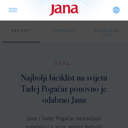
NOVOSTI
KAMPANJE
NAGRADNE
IGRE
2024.
Najbolji biciklist na svijetu
Tadej Pogačar ponovno je
odabrao Janu
Jana i Tadej Pogačar nastavljaju
suradnju i u 2025. godini Najbolji