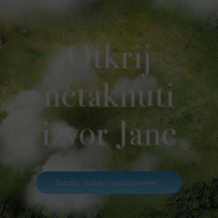
Otkrij
netaknuti
izvor Jane
Duboko, duboko ispod površine...