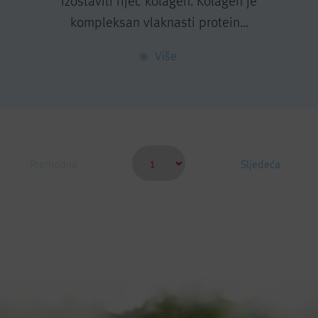
izostaviti riječ kolagen. Kolagen je
kompleksan vlaknasti protein...
Više
Prethodna
Sljedeća