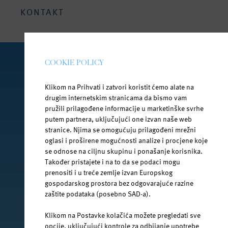
KONTAKT
COOKIE POLICY
PRATI NAS NA DRUŠTVENIM MREŽAMA
Klikom na Prihvati i zatvori koristit ćemo alate na
drugim internetskim stranicama da bismo vam
pružili prilagođene informacije u marketinške svrhe
putem partnera, uključujući one izvan naše web
facebook.com/jana.water/
stranice. Njima se omogućuju prilagođeni mrežni
oglasi i proširene mogućnosti analize i procjene koje
se odnose na ciljnu skupinu i ponašanje korisnika.
Također pristajete i na to da se podaci mogu
prenositi i u treće zemlje izvan Europskog
gospodarskog prostora bez odgovarajuće razine
@janawater
zaštite podataka (posebno SAD-a).
Klikom na Postavke kolačića možete pregledati sve
opcije, uključujući kontrole za odbijanje upotrebe