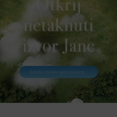
Otkrij
netaknuti
izvor Jane
Duboko, duboko ispod površine...