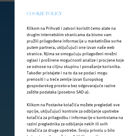
COOKIE POLICY
PRATI NAS NA DRUŠTVENIM MREŽAMA
Klikom na Prihvati i zatvori koristit ćemo alate na
drugim internetskim stranicama da bismo vam
pružili prilagođene informacije u marketinške svrhe
putem partnera, uključujući one izvan naše web
facebook.com/jana.water/
stranice. Njima se omogućuju prilagođeni mrežni
oglasi i proširene mogućnosti analize i procjene koje
se odnose na ciljnu skupinu i ponašanje korisnika.
Također pristajete i na to da se podaci mogu
prenositi i u treće zemlje izvan Europskog
gospodarskog prostora bez odgovarajuće razine
@janawater
zaštite podataka (posebno SAD-a).
Klikom na Postavke kolačića možete pregledati sve
opcije, uključujući kontrole za odbijanje upotrebe
kolačića za prilagodbu i informacije o kontrolama na
youtube.com/jana-water
razini preglednika za odbijanje nekih ili svih
kolačića za druge upotrebe. Svoju privolu u bilo