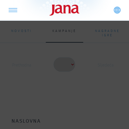
NOVOSTI
KAMPANJE
NAGRADNE
IGRE
Prethodna
Sljedeća
NASLOVNA