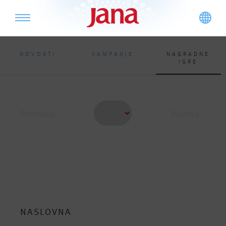
NOVOSTI
KAMPANJE
NAGRADNE
IGRE
Prethodna
Sljedeća
NASLOVNA