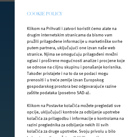
COOKIE POLICY
PRATI NAS NA DRUŠTVENIM MREŽAMA
Klikom na Prihvati i zatvori koristit ćemo alate na
drugim internetskim stranicama da bismo vam
pružili prilagođene informacije u marketinške svrhe
putem partnera, uključujući one izvan naše web
facebook.com/jana.water/
stranice. Njima se omogućuju prilagođeni mrežni
oglasi i proširene mogućnosti analize i procjene koje
se odnose na ciljnu skupinu i ponašanje korisnika.
Također pristajete i na to da se podaci mogu
prenositi i u treće zemlje izvan Europskog
gospodarskog prostora bez odgovarajuće razine
@janawater
zaštite podataka (posebno SAD-a).
Klikom na Postavke kolačića možete pregledati sve
opcije, uključujući kontrole za odbijanje upotrebe
kolačića za prilagodbu i informacije o kontrolama na
youtube.com/jana-water
razini preglednika za odbijanje nekih ili svih
kolačića za druge upotrebe. Svoju privolu u bilo