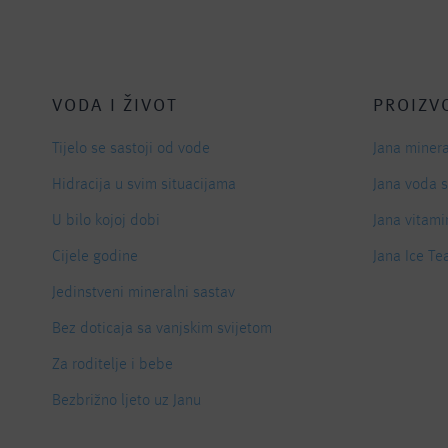
VODA I ŽIVOT
PROIZV
Tijelo se sastoji od vode
Jana miner
Hidracija u svim situacijama
Jana voda 
U bilo kojoj dobi
Jana vitami
Cijele godine
Jana Ice Te
Jedinstveni mineralni sastav
Bez doticaja sa vanjskim svijetom
Za roditelje i bebe
Bezbrižno ljeto uz Janu