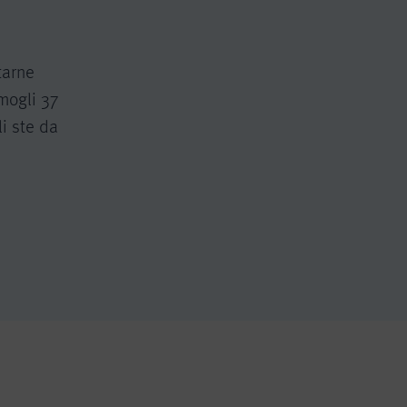
tarne
mogli 37
li ste da