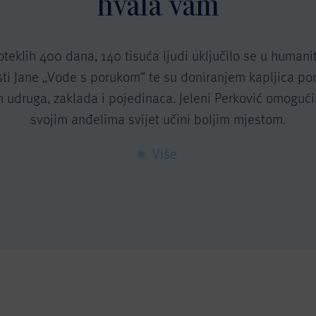
hvala vam
oteklih 400 dana, 140 tisuća ljudi uključilo se u humani
sti Jane „Vode s porukom“ te su doniranjem kapljica po
ih udruga, zaklada i pojedinaca. Jeleni Perković omogući
svojim anđelima svijet učini boljim mjestom.
Više