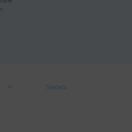
brojne
m.
21
Sljedeća