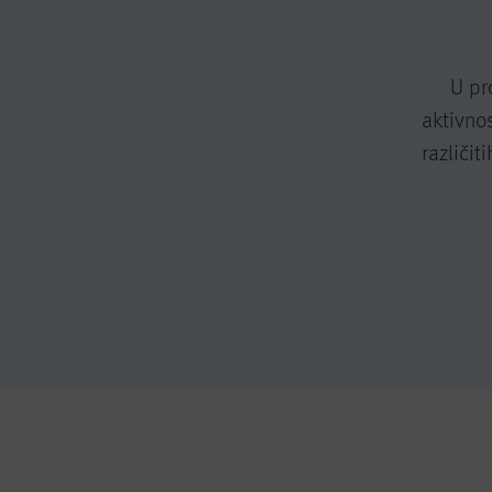
U pr
aktivno
različit