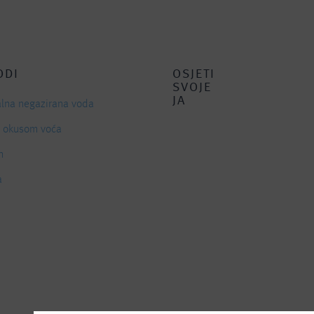
ODI
OSJETI
SVOJE
JA
alna negazirana voda
s okusom voća
n
a