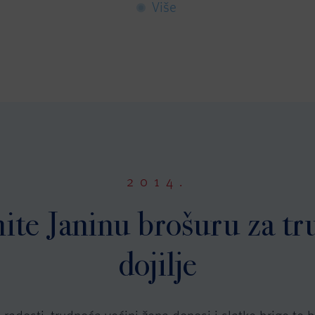
Više
2014.
ite Janinu brošuru za tru
dojilje