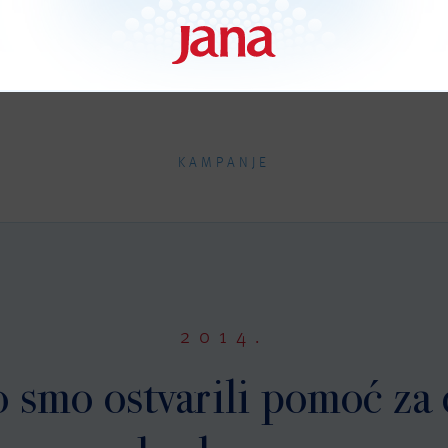
KAMPANJE
2014.
 smo ostvarili pomoć za