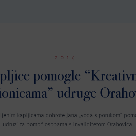
2014.
pljice pomogle “Kreativ
ionicama” udruge Oraho
pljenim kapljicama dobrote Jana „voda s porukom“ pomo
udruzi za pomoć osobama s invaliditetom Orahovica.