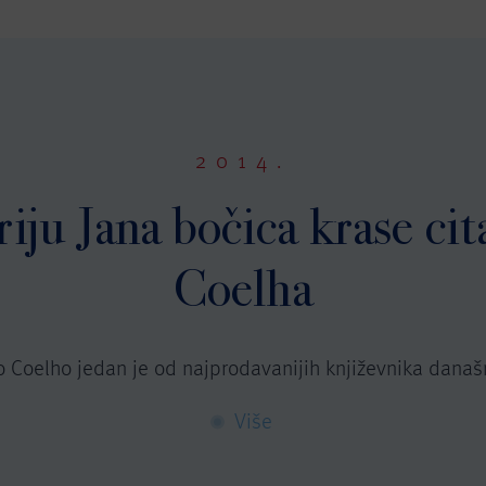
2014.
iju Jana bočica krase cit
Coelha
o Coelho jedan je od najprodavanijih književnika današn
Više