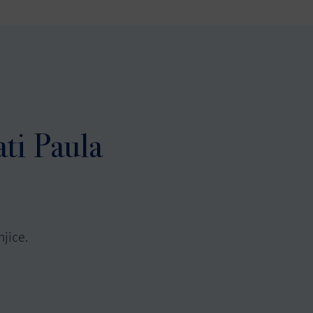
ati Paula
jice.