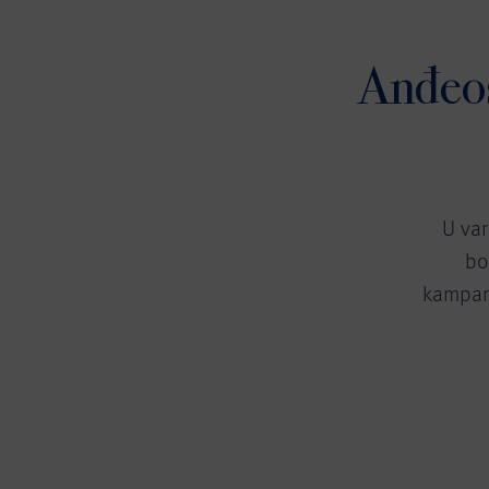
Anđeos
U var
bo
kampanj