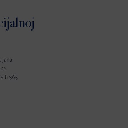
ijalnoj
a Jana
šne
rvih 365