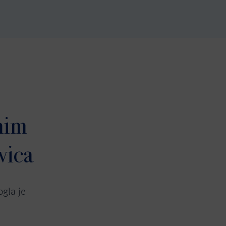
nim
vica
gla je