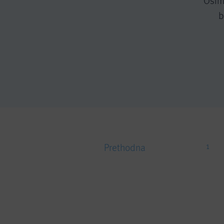
Osim 
b
1
Prethodna