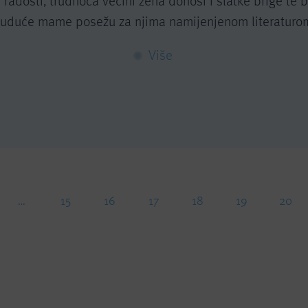
radosti, trudnoća većini žena donosi i slatke brige te 
uduće mame posežu za njima namijenjenom literaturo
Više
…
15
16
17
18
19
20