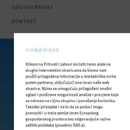
Za roditelje i bebe
ODGOVORNOST
Bezbrižno ljeto uz Janu
KONTAKT
COOKIE POLICY
PRATI NAS NA DRUŠTVENIM MREŽAMA
Klikom na Prihvati i zatvori koristit ćemo alate na
drugim internetskim stranicama da bismo vam
pružili prilagođene informacije u marketinške svrhe
putem partnera, uključujući one izvan naše web
facebook.com/jana.water/
stranice. Njima se omogućuju prilagođeni mrežni
oglasi i proširene mogućnosti analize i procjene koje
se odnose na ciljnu skupinu i ponašanje korisnika.
Također pristajete i na to da se podaci mogu
prenositi i u treće zemlje izvan Europskog
gospodarskog prostora bez odgovarajuće razine
@janawater
zaštite podataka (posebno SAD-a).