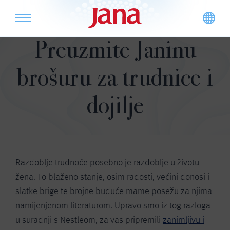
Preuzmite Janinu
brošuru za trudnice i
dojilje
Razdoblje trudnoće posebno je razdoblje u životu
žena. To blaženo stanje, osim radosti, većini donosi i
slatke brige te brojne buduće mame posežu za njima
namijenjenom literaturom. Upravo smo iz tog razloga
u suradnji s Nestleom, za vas pripremili
zanimljivu i