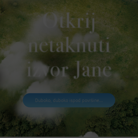
Otkrij
netaknuti
izvor Jane
Duboko, duboko ispod površine...