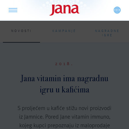
NOVOSTI
KAMPANJE
NAGRADNE
IGRE
2018.
Jana vitamin ima nagradnu
igru u kafićima
S proljećem u kafiće stižu novi proizvodi
iz Jamnice. Pored Jane vitamin immuno,
kojeg kupci prepoznaju iz maloprodaje