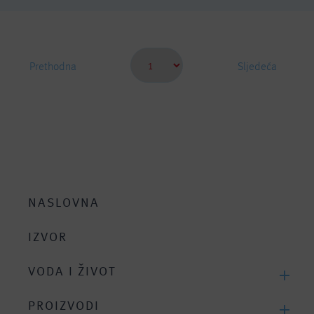
Prethodna
Sljedeća
NASLOVNA
IZVOR
VODA I ŽIVOT
Tijelo se sastoji od vode
PROIZVODI