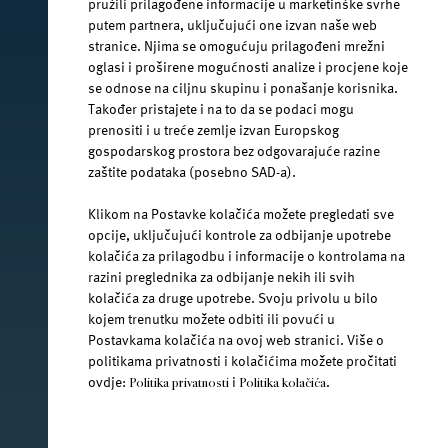
pružili prilagođene informacije u marketinške svrhe
putem partnera, uključujući one izvan naše web
facebook.com/jana.water/
stranice. Njima se omogućuju prilagođeni mrežni
oglasi i proširene mogućnosti analize i procjene koje
se odnose na ciljnu skupinu i ponašanje korisnika.
Također pristajete i na to da se podaci mogu
prenositi i u treće zemlje izvan Europskog
gospodarskog prostora bez odgovarajuće razine
@janawater
zaštite podataka (posebno SAD-a).
Klikom na Postavke kolačića možete pregledati sve
opcije, uključujući kontrole za odbijanje upotrebe
kolačića za prilagodbu i informacije o kontrolama na
youtube.com/jana-water
razini preglednika za odbijanje nekih ili svih
kolačića za druge upotrebe. Svoju privolu u bilo
kojem trenutku možete odbiti ili povući u
Uvjeti korištenja
Postavkama kolačića na ovoj web stranici. Više o
politikama privatnosti i kolačićima možete pročitati
Pravila privatnosti
ovdje:
i
.
Politika privatnosti
Politika kolačića
Jamnica plus d.o.o. Ⓒ 2026.