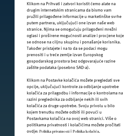
Klikom na Prihvati i zatvori koristit ćemo alate na
drugim internetskim stranicama da bismo vam
pružili prilagođene informacije u marketinške svrhe
putem partnera, uključujući one izvan naše web
facebook.com/jana.water/
stranice. Njima se omogućuju prilagođeni mrežni
oglasi i proširene mogućnosti analize i procjene koje
se odnose na ciljnu skupinu i ponašanje korisnika.
Također pristajete i na to da se podaci mogu
prenositi i u treće zemlje izvan Europskog
gospodarskog prostora bez odgovarajuće razine
@janawater
zaštite podataka (posebno SAD-a).
Klikom na Postavke kolačića možete pregledati sve
opcije, uključujući kontrole za odbijanje upotrebe
kolačića za prilagodbu i informacije o kontrolama na
youtube.com/jana-water
razini preglednika za odbijanje nekih ili svih
kolačića za druge upotrebe. Svoju privolu u bilo
kojem trenutku možete odbiti ili povući u
Uvjeti korištenja
Postavkama kolačića na ovoj web stranici. Više o
politikama privatnosti i kolačićima možete pročitati
Pravila privatnosti
ovdje:
i
.
Politika privatnosti
Politika kolačića
Jamnica plus d.o.o. Ⓒ 2026.