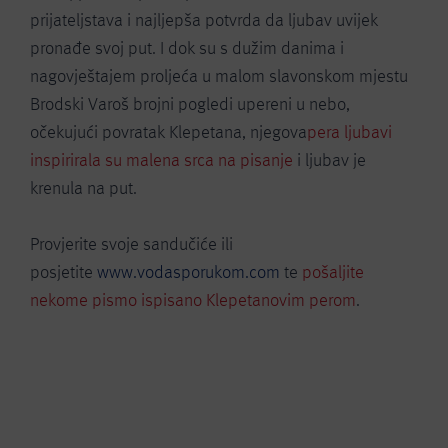
prijateljstava i najljepša potvrda da ljubav uvijek
pronađe svoj put. I dok su s dužim danima i
nagovještajem proljeća u malom slavonskom mjestu
Brodski Varoš brojni pogledi upereni u nebo,
očekujući povratak Klepetana, njegova
pera ljubavi
inspirirala su malena srca na pisanje
i ljubav je
krenula na put.
Provjerite svoje sandučiće ili
posjetite
www.vodasporukom.com
te
pošaljite
nekome pismo ispisano Klepetanovim perom
.