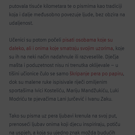
putovala tisuće kilometara te o pismima kao tradiciji
koja i dalje međusobno povezuje ljude, bez obzira na
udaljenost.
Učenici su potom počeli
pisati osobama koje su
daleko, ali i onima koje smatraju svojim uzorima
, koje
su ih na neki način nadahnule ili razveselile. Dječja
mašta i poduzetnost nisu ni trenutka oklijevale – u
tišini učionice čulo se samo
škripanje pera po papiru
,
dok su malene ruke ispisivale riječi omiljenim
sportašima Ivici Kosteliću, Mariju Mandžukiću, Luki
Modriću te pjevačima Lani Jurčević i Ivanu Zaku.
Tako su pisma uz pera ljubavi krenula na svoj put,
prenoseći ljubav onima koji djecu inspiriraju, potiču
na uspjeh, a koja su ujedno znak možda budućih