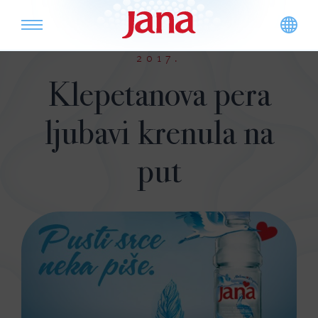
2017.
Klepetanova pera
ljubavi krenula na
put