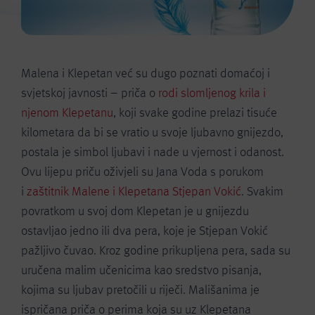
Malena i Klepetan već su dugo poznati domaćoj i
svjetskoj javnosti – priča o
rodi slomljenog krila i
njenom Klepetanu
, koji svake godine prelazi tisuće
kilometara da bi se vratio u svoje ljubavno gnijezdo,
postala je simbol ljubavi i nade u vjernost i odanost.
Ovu lijepu priču oživjeli su Jana Voda s porukom
i
zaštitnik Malene i Klepetana Stjepan Vokić
. Svakim
povratkom u svoj dom Klepetan je u gnijezdu
ostavljao jedno ili dva pera, koje je Stjepan Vokić
pažljivo čuvao. Kroz godine prikupljena pera, sada su
uručena malim učenicima kao sredstvo pisanja,
kojima su ljubav pretočili u riječi. Mališanima je
ispričana priča o perima koja su uz Klepetana