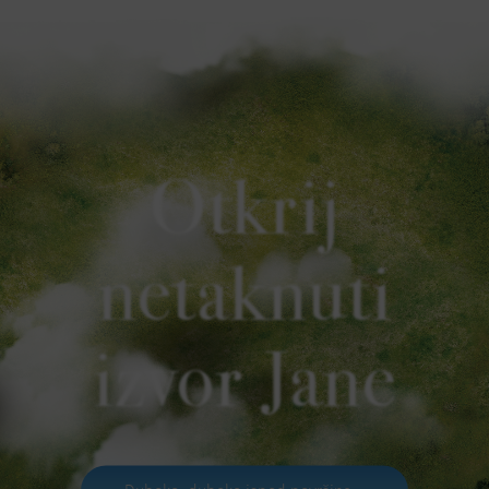
Otkrij
netaknuti
izvor Jane