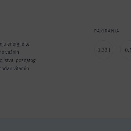
PAKIRANJA
nju energije te
0,33 l
0,5
tno važnih
oljstva, poznatog
phodan vitamin