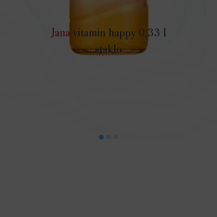
Jana
vitamin happy 0,33 l
staklo