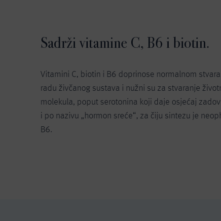
Sadrži vitamine C, B6 i biotin.
Vitamini C, biotin i B6 doprinose normalnom stvara
radu živčanog sustava i nužni su za stvaranje živo
molekula, poput serotonina koji daje osjećaj zadov
i po nazivu „hormon sreće“, za čiju sintezu je neo
B6.