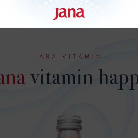
JANA VITAMIN
ana
vitamin hap