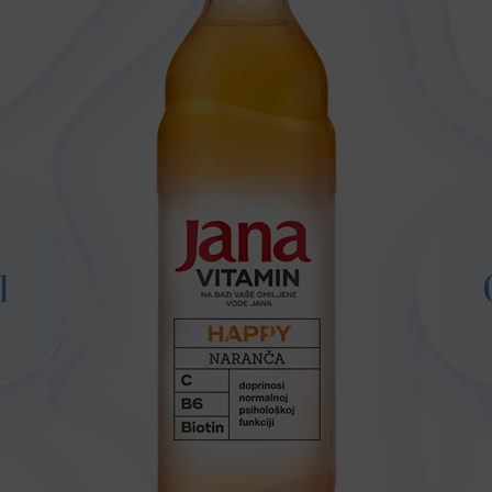
l
1,5 l
0,33 l
0,33 l
0,5 l