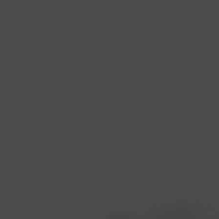
Jana
Jana
a voda s okusom voća
Jana vitamin