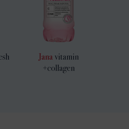
esh
Jana
vitamin
+collagen