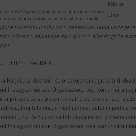
Količina
ilida Travel Agency
za romantično putovanje za dvije
1 kom
a prema izboru dobitnika u vrijednosti do 5.000 kn
uće iskoristiti u roku od 6 mjeseci do dana kada je ob
nika odnosno najkasnije do
2.9.2022.
Nije moguće promi
iju.
KO PREUZETI NAGRADU
a Natječaja, dobitnik će o osvojenoj nagradi biti obavi
od Instagram objave Organizatora koja komunicira nagr
ika prikupit će se putem privatne poruke na istoj služb
 adresa, broj telefona, e-mail adresa, datum i godina ro
etnosti). Svi će Sudionici biti obaviješteni o imenu do
od Instagram objave Organizatora koja komunicira nagr