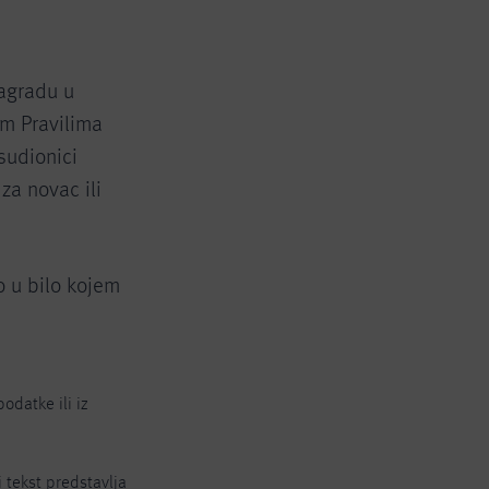
nagradu u
im Pravilima
sudionici
za novac ili
o u bilo kojem
odatke ili iz
i tekst predstavlja