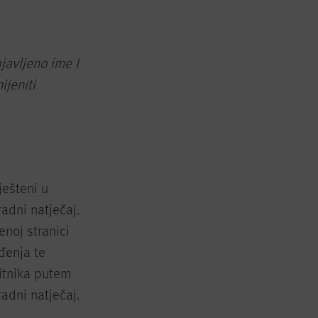
javljeno ime I
jeniti
ješteni u
adni natječaj.
enoj stranici
đenja te
bitnika putem
adni natječaj.