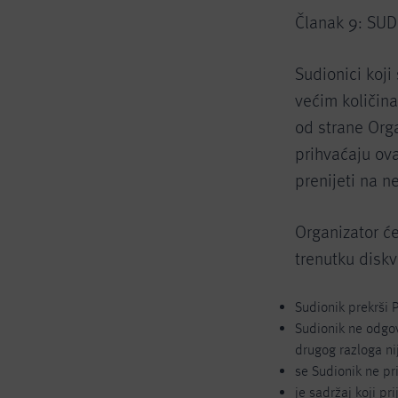
Članak 9: SU
Sudionici koj
većim količin
od strane Org
prihvaćaju ova
prenijeti na n
Organizator ć
trenutku diskva
Sudionik prekrši P
Sudionik ne odgov
drugog razloga ni
se Sudionik ne pr
je sadržaj koji pr