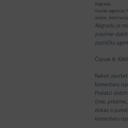
Nagrada
Vaučer agencije
F
osobe, destinacij
Nagradu je mog
prezime dobit
putničku agenc
Članak 8: KA
Nakon završetk
komentaru isp
Podatci dobitn
(ime, prezime,
dokaz o punolj
komentaru isp