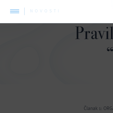
NOVOSTI
Pravi
“
Članak 1: OR