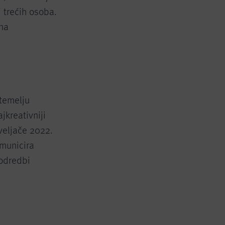
i trećih osoba.
 na
 temelju
jkreativniji
 veljače 2022.
municira
 odredbi