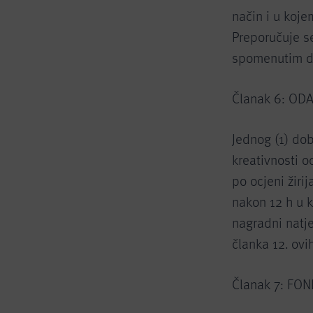
način i u koje
Preporučuje s
spomenutim d
Članak 6: OD
Jednog (1) dob
kreativnosti o
po ocjeni žiri
nakon 12 h u 
nagradni natj
članka 12. ovih
Članak 7: FO