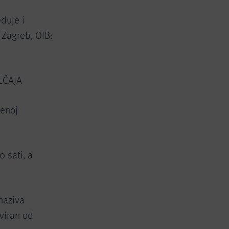
eđuje i
 Zagreb, OIB:
EČAJA
benoj
0 sati, a
naziva
oviran od