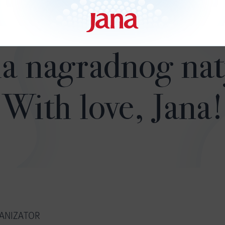
la nagradnog nat
With love, Jana
GANIZATOR