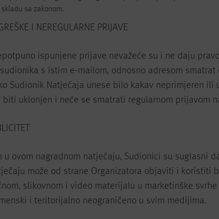
 u skladu sa zakonom.
OGREŠKE I NEREGULARNE PRIJAVE
nepotpuno ispunjene prijave nevažeće su i ne daju pravo
 sudionika s istim e-mailom, odnosno adresom smatrat 
o Sudionik Natječaja unese bilo kakav neprimjeren ili u
će biti uklonjen i neće se smatrati regularnom prijavom n
BLICITET
 u ovom nagradnom natječaju, Sudionici su suglasni da
ječaju može od strane Organizatora objaviti i koristiti
nom, slikovnom i video materijalu u marketinške svrhe i 
menski i teritorijalno neograničeno u svim medijima.