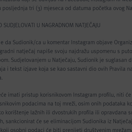
u posljednja tri (3) mjeseca od datuma početka ovog Na
KO SUDJELOVATI U NAGRADNOM NATJEČAJU
 je da Sudionik/ca u komentar Instagram objave Organiz
gradni natječaj napiše svoju najdražu uspomenu s puto
om. Sudjelovanjem u Natječaju, Sudionik je suglasan d
aja i tekst izjave koja se kao sastavni dio ovih Pravila n
a.
će imati pristup korisnikovom Instagram profilu, niti će s
isnikovim podacima na toj mreži, osim onih podataka ko
o korištenje lažnih ili dvostrukih profila ili opravdana 
ih, sankcionirat će se eliminacijom Sudionika iz Natječa
koji osobni podaci će biti prenijeti društvenim mrežama,