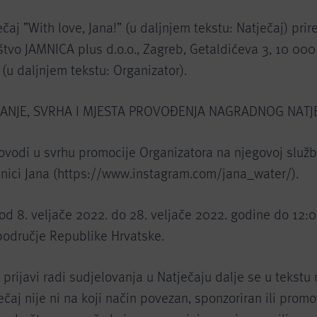
čaj ”With love, Jana!” (u daljnjem tekstu: Natječaj) prir
štvo JAMNICA plus d.o.o., Zagreb, Getaldićeva 3, 10 000
u daljnjem tekstu: Organizator).
AJANJE, SVRHA I MJESTA PROVOĐENJA NAGRADNOG NATJ
rovodi u svrhu promocije Organizatora na njegovoj služ
anici Jana (https://www.instagram.com/jana_water/).
 od 8. veljače 2022. do 28. veljače 2022. godine do 12:0
područje Republike Hrvatske.
prijavi radi sudjelovanja u Natječaju dalje se u tekstu 
ečaj nije ni na koji način povezan, sponzoriran ili prom