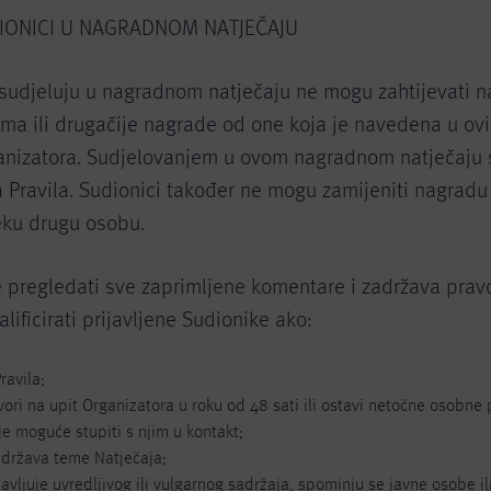
DIONICI U NAGRADNOM NATJEČAJU
i sudjeluju u nagradnom natječaju ne mogu zahtijevati 
ama ili drugačije nagrade od one koja je navedena u ov
anizatora. Sudjelovanjem u ovom nagradnom natječaju 
 Pravila. Sudionici također ne mogu zamijeniti nagradu 
eku drugu osobu.
e pregledati sve zaprimljene komentare i zadržava prav
lificirati prijavljene Sudionike ako:
ravila;
ori na upit Organizatora u roku od 48 sati ili ostavi netočne osobne p
je moguće stupiti s njim u kontakt;
idržava teme Natječaja;
ijavljuje uvredljivog ili vulgarnog sadržaja, spominju se javne osobe il