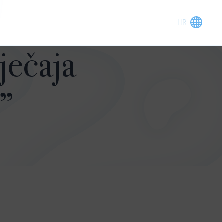
ječaja
!”