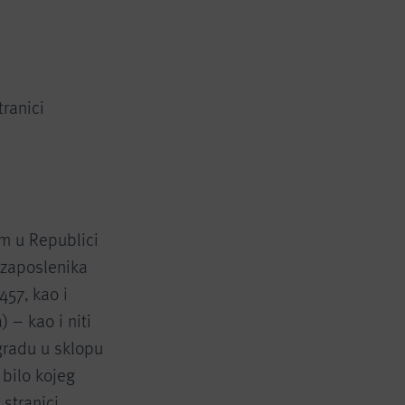
ranici
em u Republici
 zaposlenika
457, kao i
) – kao i niti
gradu u sklopu
 bilo kojeg
 stranici