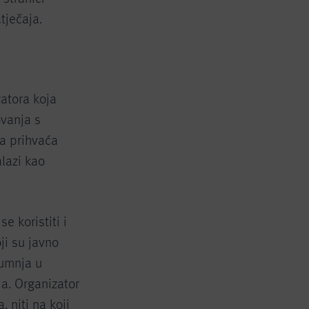
tječaja.
atora koja
vanja s
a prihvaća
alazi kao
e koristiti i
ji su javno
sumnja u
ja. Organizator
 niti na koji