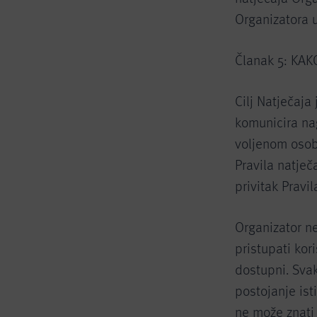
Organizatora 
Članak 5: KA
Cilj Natječaja
komunicira na
voljenom osob
Pravila natječ
privitak Pravil
Organizator ne
pristupati kor
dostupni. Svak
postojanje ist
ne može znati 