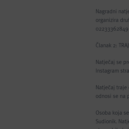
Nagradni natje
organizira dru
02233362849 (
Članak 2: TR
Natječaj se p
Instagram str
Natječaj traje
odnosi se na 
Osoba koja se 
Sudionik. Natj