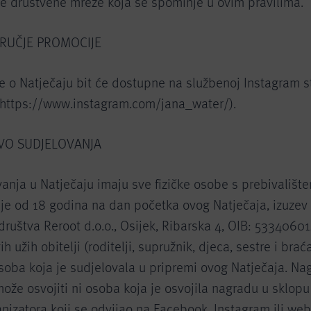
je društvene mreže koja se spominje u ovim pravilima.
DRUČJE PROMOCIJE
e o Natječaju bit će dostupne na službenoj Instagram st
(https://www.instagram.com/jana_water/).
AVO SUDJELOVANJA
anja u Natječaju imaju sve fizičke osobe s prebivališt
ije od 18 godina na dan početka ovog Natječaja, izuzev
društva Reroot d.o.o., Osijek, Ribarska 4, OIB: 53340601
h užih obitelji (roditelji, supružnik, djeca, sestre i braća
soba koja je sudjelovala u pripremi ovog Natječaja. Na
ože osvojiti ni osoba koja je osvojila nagradu u sklopu
nizatora koji se odvijao na Facebook, Instagram ili web