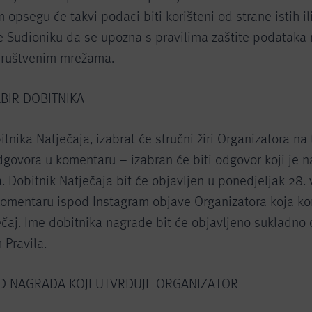
m opsegu će takvi podaci biti korišteni od strane istih il
e Sudioniku da se upozna s pravilima zaštite podataka
ruštvenim mrežama.
ABIR DOBITNIKA
itnika Natječaja, izabrat će stručni žiri Organizatora na
dgovora u komentaru – izabran će biti odgovor koji je na
ja. Dobitnik Natječaja bit će objavljen u ponedjeljak 28.
komentaru ispod Instagram objave Organizatora koja ko
ečaj. Ime dobitnika nagrade bit će objavljeno sukladno
 Pravila.
ND NAGRADA KOJI UTVRĐUJE ORGANIZATOR