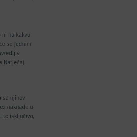
 ni na kakvu
će se jednim
vredljiv
a Natječaj.
 se njihov
 bez naknade u
to isključivo,