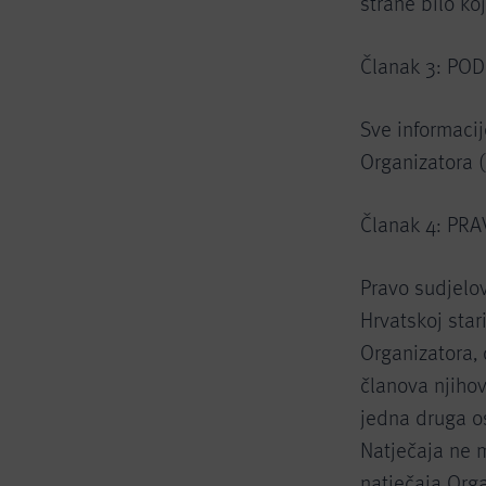
strane bilo ko
Članak 3: PO
Sve informacij
Organizatora 
Članak 4: PR
Pravo sudjelov
Hrvatskoj star
Organizatora, 
članova njihovi
jedna druga o
Natječaja ne m
natječaja Orga