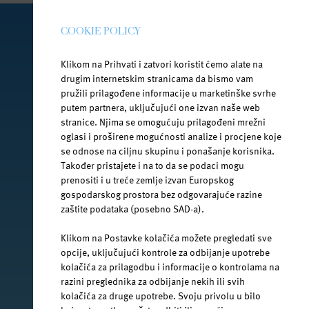
COOKIE POLICY
PRATI NAS NA DRUŠTVENIM MREŽAMA
Klikom na Prihvati i zatvori koristit ćemo alate na
drugim internetskim stranicama da bismo vam
pružili prilagođene informacije u marketinške svrhe
putem partnera, uključujući one izvan naše web
facebook.com/jana.water/
stranice. Njima se omogućuju prilagođeni mrežni
oglasi i proširene mogućnosti analize i procjene koje
se odnose na ciljnu skupinu i ponašanje korisnika.
Također pristajete i na to da se podaci mogu
prenositi i u treće zemlje izvan Europskog
gospodarskog prostora bez odgovarajuće razine
@janawater
zaštite podataka (posebno SAD-a).
Klikom na Postavke kolačića možete pregledati sve
opcije, uključujući kontrole za odbijanje upotrebe
kolačića za prilagodbu i informacije o kontrolama na
youtube.com/jana-water
razini preglednika za odbijanje nekih ili svih
kolačića za druge upotrebe. Svoju privolu u bilo