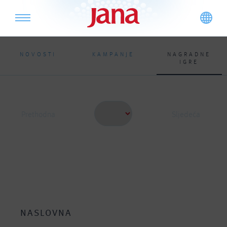
NOVOSTI
KAMPANJE
NAGRADNE
IGRE
Prethodna
Sljedeća
NASLOVNA