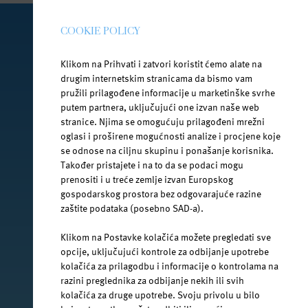
COOKIE POLICY
PRATI NAS NA DRUŠTVENIM MREŽAMA
Klikom na Prihvati i zatvori koristit ćemo alate na
drugim internetskim stranicama da bismo vam
pružili prilagođene informacije u marketinške svrhe
putem partnera, uključujući one izvan naše web
facebook.com/jana.water/
stranice. Njima se omogućuju prilagođeni mrežni
oglasi i proširene mogućnosti analize i procjene koje
se odnose na ciljnu skupinu i ponašanje korisnika.
Također pristajete i na to da se podaci mogu
prenositi i u treće zemlje izvan Europskog
gospodarskog prostora bez odgovarajuće razine
@janawater
zaštite podataka (posebno SAD-a).
Klikom na Postavke kolačića možete pregledati sve
opcije, uključujući kontrole za odbijanje upotrebe
kolačića za prilagodbu i informacije o kontrolama na
youtube.com/jana-water
razini preglednika za odbijanje nekih ili svih
kolačića za druge upotrebe. Svoju privolu u bilo