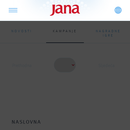
NOVOSTI
KAMPANJE
NAGRADNE
IGRE
Prethodna
Sljedeća
NASLOVNA