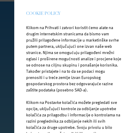
COOKIE POLICY
PRATI NAS NA DRUŠTVENIM MREŽAMA
Klikom na Prihvati i zatvori koristit ćemo alate na
drugim internetskim stranicama da bismo vam
pružili prilagođene informacije u marketinške svrhe
putem partnera, uključujući one izvan naše web
facebook.com/jana.water/
stranice. Njima se omogućuju prilagođeni mrežni
oglasi i proširene mogućnosti analize i procjene koje
se odnose na ciljnu skupinu i ponašanje korisnika.
Također pristajete i na to da se podaci mogu
prenositi i u treće zemlje izvan Europskog
gospodarskog prostora bez odgovarajuće razine
@janawater
zaštite podataka (posebno SAD-a).
Klikom na Postavke kolačića možete pregledati sve
opcije, uključujući kontrole za odbijanje upotrebe
kolačića za prilagodbu i informacije o kontrolama na
youtube.com/jana-water
razini preglednika za odbijanje nekih ili svih
kolačića za druge upotrebe. Svoju privolu u bilo