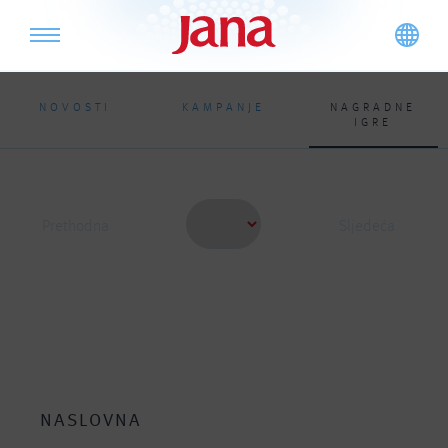
NOVOSTI
KAMPANJE
NAGRADNE
IGRE
Prethodna
Sljedeća
NASLOVNA