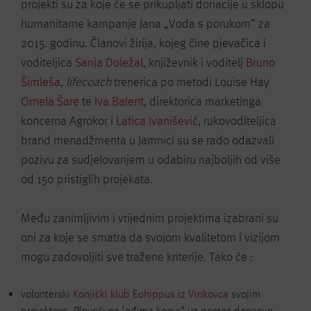
projekti su za koje će se prikupljati donacije u sklopu
humanitarne kampanje Jana „Voda s porukom“ za
2015. godinu. Članovi žirija, kojeg čine pjevačica i
voditeljica
Sanja Doležal
, književnik i voditelj
Bruno
Šimleša
,
lifecoach
trenerica po metodi Louise Hay
Ornela Šare
te
Iva Balent
, direktorica marketinga
koncerna Agrokor i
Latica Ivanišević
, rukovoditeljica
brand menadžmenta u Jamnici su se rado odazvali
pozivu za sudjelovanjem u odabiru najboljih od više
od 150 pristiglih projekata.
Među zanimljivim i vrijednim projektima izabrani su
oni za koje se smatra da svojom kvalitetom i vizijom
mogu zadovoljiti sve tražene kriterije. Tako će :
volonterski
Konjički klub Eohippus iz Vinkovca
svojim
projektom „Ploveći na leđima konja“ uz pomoć donacije