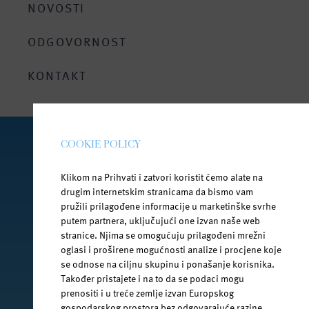
Bez doticaja sa vanjskim svijetom
NOVOSTI
Za roditelje i bebe
ODGOVORNOST
Bezbrižno ljeto uz Janu
KONTAKT
COOKIE POLICY
PRATI NAS NA DRUŠTVENIM MREŽAMA
Klikom na Prihvati i zatvori koristit ćemo alate na
drugim internetskim stranicama da bismo vam
pružili prilagođene informacije u marketinške svrhe
putem partnera, uključujući one izvan naše web
facebook.com/jana.water/
stranice. Njima se omogućuju prilagođeni mrežni
oglasi i proširene mogućnosti analize i procjene koje
se odnose na ciljnu skupinu i ponašanje korisnika.
Također pristajete i na to da se podaci mogu
prenositi i u treće zemlje izvan Europskog
gospodarskog prostora bez odgovarajuće razine