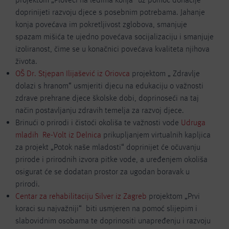
doprinijeti razvoju djece s posebnim potrebama. Jahanje
konja povećava im pokretljivost zglobova, smanjuje
spazam mišića te ujedno povećava socijalizaciju i smanjuje
izoliranost, čime se u konačnici povećava kvaliteta njihova
života.
OŠ Dr. Stjepan Ilijašević iz Oriovca
projektom „ Zdravlje
dolazi s hranom“ usmjeriti djecu na edukaciju o važnosti
zdrave prehrane djece školske dobi, doprinoseći na taj
način postavljanju zdravih temelja za razvoj djece.
Brinući o prirodi i čistoći okoliša te važnosti vode
Udruga
mladih Re-Volt iz Delnica
prikupljanjem virtualnih kapljica
za projekt „Potok naše mladosti“ doprinijet će očuvanju
prirode i prirodnih izvora pitke vode, a uređenjem okoliša
osigurat će se dodatan prostor za ugodan boravak u
prirodi.
Centar za rehabilitaciju Silver iz Zagreb
projektom „Prvi
koraci su najvažniji“ biti usmjeren na pomoć slijepim i
slabovidnim osobama te doprinositi unapređenju i razvoju