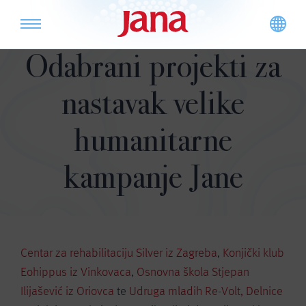
Odabrani projekti za
nastavak velike
humanitarne
kampanje Jane
Centar za rehabilitaciju Silver iz Zagreba
,
Konjički klub
Eohippus iz Vinkovaca
,
Osnovna škola Stjepan
Ilijašević iz Oriovca
te
Udruga mladih Re-Volt, Delnice