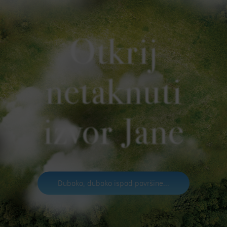
Otkrij
netaknuti
izvor Jane
Duboko, duboko ispod površine...