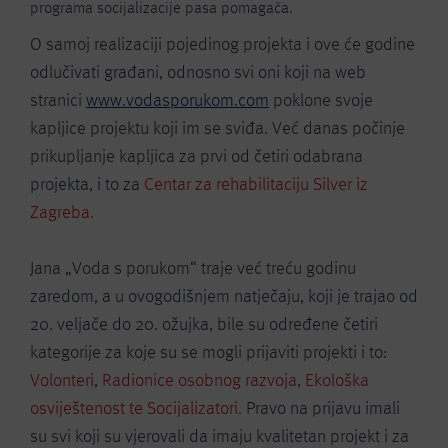
programa socijalizacije pasa pomagača.
O samoj realizaciji pojedinog projekta i ove će godine
odlučivati građani, odnosno svi oni koji na web
stranici
www.vodasporukom.com
poklone svoje
kapljice projektu koji im se sviđa. Već danas počinje
prikupljanje kapljica za prvi od četiri odabrana
projekta, i to za
Centar za rehabilitaciju Silver iz
Zagreba.
Jana „Voda s porukom“ traje već treću godinu
zaredom, a u ovogodišnjem natječaju, koji je trajao od
20. veljače do 20. ožujka, bile su određene četiri
kategorije za koje su se mogli prijaviti projekti i to:
Volonteri
,
Radionice osobnog razvoja
,
Ekološka
osviještenost te Socijalizatori
. Pravo na prijavu imali
su svi koji su vjerovali da imaju kvalitetan projekt i za