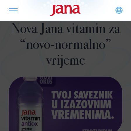
Nova Jana vitamin za
“novo-normalno”
vrijeme