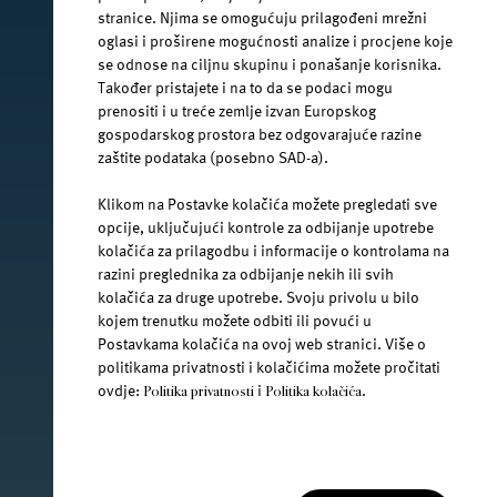
facebook.com/jana.water/
stranice. Njima se omogućuju prilagođeni mrežni
oglasi i proširene mogućnosti analize i procjene koje
se odnose na ciljnu skupinu i ponašanje korisnika.
Također pristajete i na to da se podaci mogu
prenositi i u treće zemlje izvan Europskog
gospodarskog prostora bez odgovarajuće razine
@janawater
zaštite podataka (posebno SAD-a).
Klikom na Postavke kolačića možete pregledati sve
opcije, uključujući kontrole za odbijanje upotrebe
kolačića za prilagodbu i informacije o kontrolama na
youtube.com/jana-water
razini preglednika za odbijanje nekih ili svih
kolačića za druge upotrebe. Svoju privolu u bilo
kojem trenutku možete odbiti ili povući u
Uvjeti korištenja
Postavkama kolačića na ovoj web stranici. Više o
politikama privatnosti i kolačićima možete pročitati
Pravila privatnosti
ovdje:
i
.
Politika privatnosti
Politika kolačića
Jamnica plus d.o.o. Ⓒ 2026.