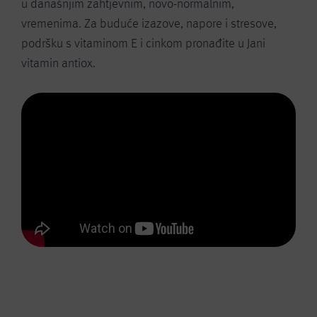
u današnjim zahtjevnim, novo-normalnim,
vremenima. Za buduće izazove, napore i stresove,
podršku s vitaminom E i cinkom pronađite u Jani
vitamin antiox.