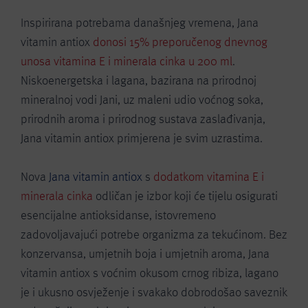
Inspirirana potrebama današnjeg vremena, Jana
vitamin antiox
donosi 15% preporučenog dnevnog
unosa vitamina E i minerala cinka u 200 ml
.
Niskoenergetska i lagana, bazirana na prirodnoj
mineralnoj vodi Jani, uz maleni udio voćnog soka,
prirodnih aroma i prirodnog sustava zaslađivanja,
Jana vitamin antiox primjerena je svim uzrastima.
Nova
Jana vitamin antiox
s
dodatkom vitamina E i
minerala cinka
odličan je izbor koji će tijelu osigurati
esencijalne antioksidanse, istovremeno
zadovoljavajući potrebe organizma za tekućinom. Bez
konzervansa, umjetnih boja i umjetnih aroma, Jana
vitamin antiox s voćnim okusom crnog ribiza, lagano
je i ukusno osvježenje i svakako dobrodošao saveznik