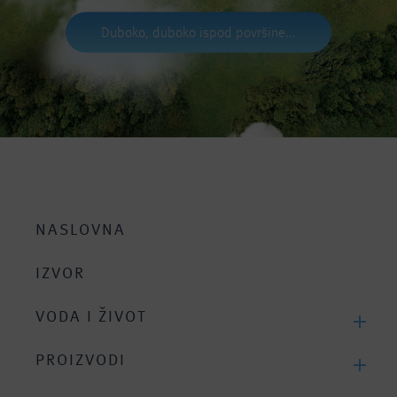
Duboko, duboko ispod površine...
NASLOVNA
IZVOR
VODA I ŽIVOT
Tijelo se sastoji od vode
PROIZVODI
Hidracija u svim situacijama