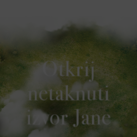
Otkrij
netaknuti
izvor Jane