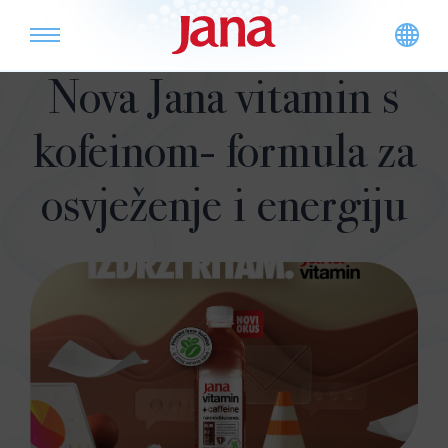
Nova Jana vitamin s
kofeinom- formula za
osvježenje i energiju