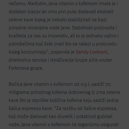
nečemu. Međutim, Jana vitamin s kofeinom imala je i
dodatan izazov jer smo prvi puta dodavali ekstrakt
zelene kave kojeg je trebalo stabilizirati na bazi
prirodne mineralne vode Jane. Stabilnost proizvoda i
kvaliteta za nas su imperativ, ali to je jednako važno i
potrošačima koji žele znati što se nalazi u proizvodu
kojeg konzumiraju”, pojasnila je
Sandy Lovković
,
direktorica razvoja i istraživanja Grupe pića unutar
Fortenova grupe.
Bočica Jane vitamin s kofeinom od 0,5 L sadrži 70
miligrama prirodnog kofeina dobivenog iz zrna zelene
kave što je otprilike količina kofeina koju sadrži jedna
šalica espresso kave. “Za razliku od šalice espressa,
koji može djelovati kao diuretik i potaknuti gubitak
vode, Jana vitamin s kofeinom će organizmu osigurati