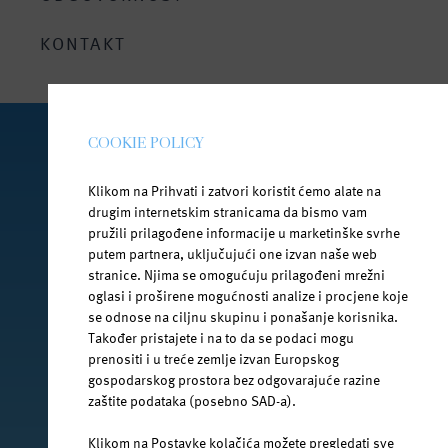
Bezbrižno ljeto uz Janu
KONTAKT
COOKIE POLICY
PRATI NAS NA DRUŠTVENIM MREŽAMA
Klikom na Prihvati i zatvori koristit ćemo alate na
drugim internetskim stranicama da bismo vam
pružili prilagođene informacije u marketinške svrhe
putem partnera, uključujući one izvan naše web
facebook.com/jana.water/
stranice. Njima se omogućuju prilagođeni mrežni
oglasi i proširene mogućnosti analize i procjene koje
se odnose na ciljnu skupinu i ponašanje korisnika.
Također pristajete i na to da se podaci mogu
prenositi i u treće zemlje izvan Europskog
gospodarskog prostora bez odgovarajuće razine
@janawater
zaštite podataka (posebno SAD-a).
Klikom na Postavke kolačića možete pregledati sve