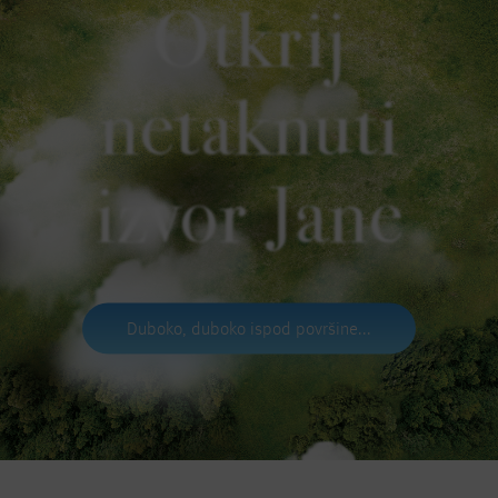
Otkrij
netaknuti
izvor Jane
Duboko, duboko ispod površine...