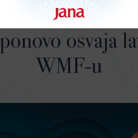
 ponovo osvaja la
WMF-u