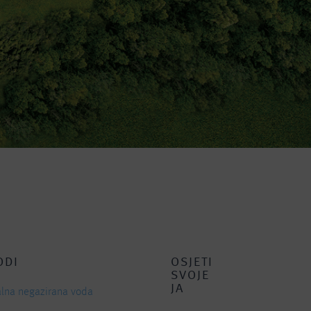
ODI
OSJETI
SVOJE
JA
alna negazirana voda