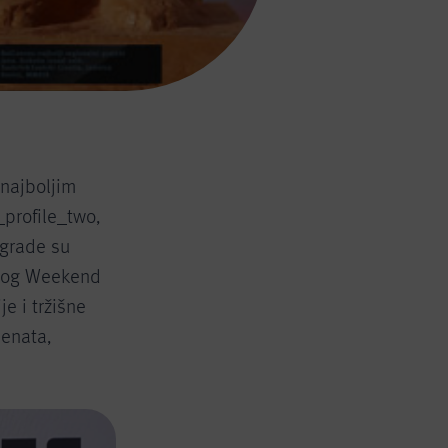
najboljim
_profile_two,
agrade su
stog Weekend
e i tržišne
jenata,