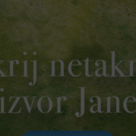
rij netak
izvor Jan