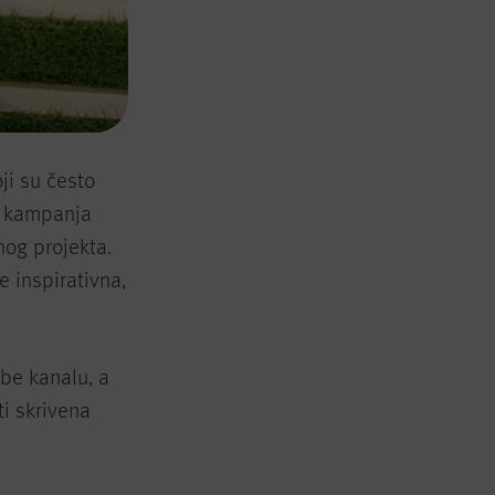
ji su često
ih kampanja
nog projekta.
 inspirativna,
be kanalu, a
ti skrivena