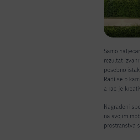
Samo natjecanj
rezultat izva
posebno istakn
Radi se o kamp
a rad je kreat
Nagrađeni spo
na svojim mobi
prostranstva s