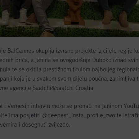
e BalCannes okuplja izvrsne projekte iz cijele regije ko
nrednih priča, a Janina se ovogodišnja Duboko iznad sv
ula te se okitila prestižnom titulom najboljeg regional
anji koja je u svakom svom dijelu poučna, zanimljiva te
ivne agencije Saatchi&Saatchi Croatia.
t i Vernesin intervju može se pronaći na Janinom YouTu
telima posjetiti @deepest_insta_profile_two te istraži
vemira i dosegnuti zvijezde.