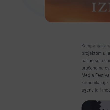
Kampanja Jana
projektom u j
našao se u sa
uručene na ov
Media Festival
komunikacije. 
agencija i med