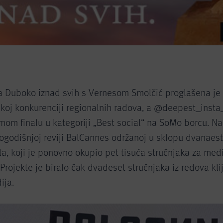
 Duboko iznad svih s Vernesom Smolčić proglašena je 
akoj konkurenciji regionalnih radova, a @deepest_insta
mom finalu u kategoriji „Best social“ na SoMo borcu. N
ogodišnjoj reviji BalCannes održanoj u sklopu dvanae
a, koji je ponovno okupio pet tisuća stručnjaka za medij
Projekte je biralo čak dvadeset stručnjaka iz redova kli
ija.