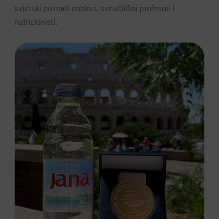
svjetski poznati enolozi, sveučilišni profesori i
nutricionisti.