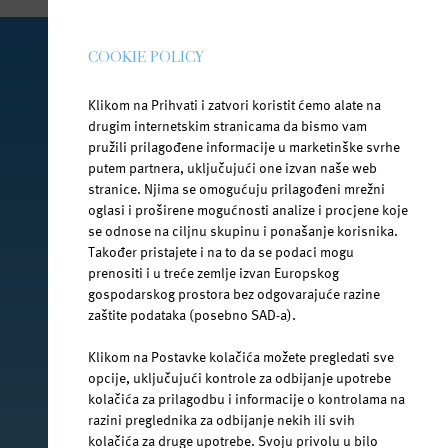
COOKIE POLICY
PRATI NAS NA DRUŠTVENIM MREŽAMA
Klikom na Prihvati i zatvori koristit ćemo alate na
drugim internetskim stranicama da bismo vam
pružili prilagođene informacije u marketinške svrhe
putem partnera, uključujući one izvan naše web
facebook.com/jana.water/
stranice. Njima se omogućuju prilagođeni mrežni
oglasi i proširene mogućnosti analize i procjene koje
se odnose na ciljnu skupinu i ponašanje korisnika.
Također pristajete i na to da se podaci mogu
prenositi i u treće zemlje izvan Europskog
gospodarskog prostora bez odgovarajuće razine
@janawater
zaštite podataka (posebno SAD-a).
Klikom na Postavke kolačića možete pregledati sve
opcije, uključujući kontrole za odbijanje upotrebe
kolačića za prilagodbu i informacije o kontrolama na
youtube.com/jana-water
razini preglednika za odbijanje nekih ili svih
kolačića za druge upotrebe. Svoju privolu u bilo