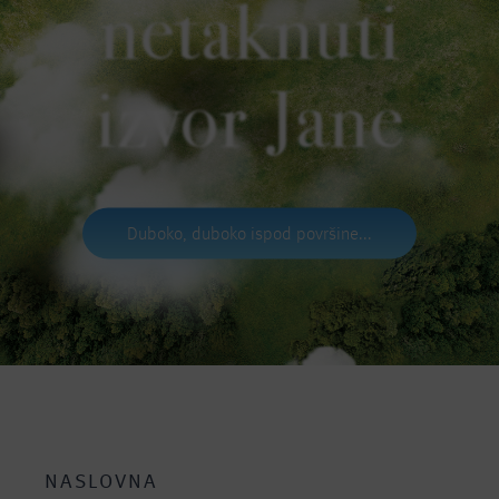
netaknuti
izvor Jane
Duboko, duboko ispod površine...
NASLOVNA