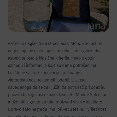
Važno je naglasiti da stručnjaci u Monde Selection
natjecanju ne ocjenjuju samo okus, miris, vizualni
aspekt te ostale klasične kriterije, nego u obzir
uzimaju i informacije koje su dane potrošačima,
korištene sastojke, inovacije, pakiranje i
vjerodostojnost reklamnih tvrdnji. Iz svega
navedenoga da se zaključiti da potrošač pri odabiru
proizvoda koji nosi oznaku kvalitete Monde Selection,
može biti siguran da bira proizvod visoke kvalitete.
Upravo zato nagrada ima još veću težinu i vrijednost
jer je konkurenciju zlatom okrunjenoj Jani činilo čak