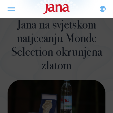
Jana na svjetskom
natjecanju Monde
Selection okrunjena
zlatom