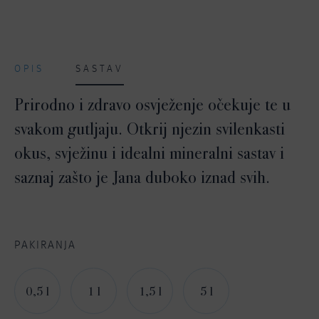
OPIS
SASTAV
Prirodno i zdravo osvježenje očekuje te u
svakom gutljaju. Otkrij njezin svilenkasti
okus, svježinu i idealni mineralni sastav i
saznaj zašto je Jana duboko iznad svih.
PAKIRANJA
0,5 l
1 l
1,5 l
5 l