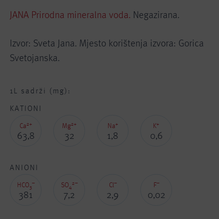
JANA Prirodna mineralna voda.
Negazirana.
Izvor: Sveta Jana. Mjesto korištenja izvora: Gorica
Svetojanska.
1L sadrži (mg):
KATIONI
2+
2+
+
+
Ca
Mg
Na
K
63,8
32
1,8
0,6
ANIONI
–
2–
–
–
HCO
SO
Cl
F
3
4
381
7,2
2,9
0,02