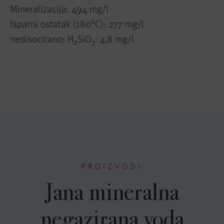
Mineralizacija: 494 mg/l
Isparni ostatak (180°C): 277 mg/l
nedisocirano: H
SiO
: 4,8 mg/l
2
3
PROIZVODI
Jana mineralna
negazirana voda