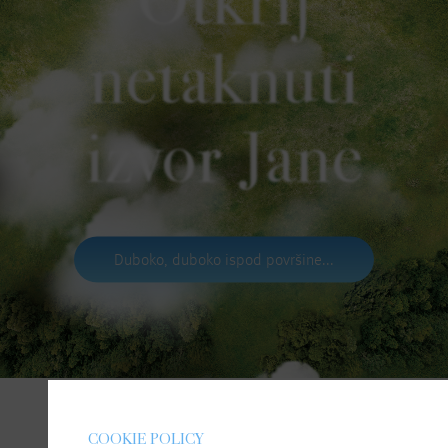
netaknuti
izvor Jane
Duboko, duboko ispod površine...
COOKIE POLICY