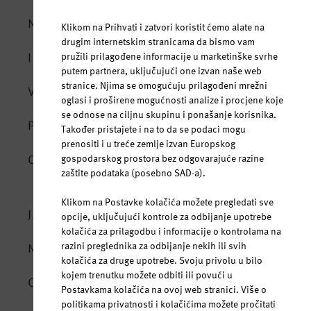
NASLOVNA
Klikom na Prihvati i zatvori koristit ćemo alate na
drugim internetskim stranicama da bismo vam
IZVOR
pružili prilagođene informacije u marketinške svrhe
putem partnera, uključujući one izvan naše web
stranice. Njima se omogućuju prilagođeni mrežni
VODA I ŽIVOT
oglasi i proširene mogućnosti analize i procjene koje
se odnose na ciljnu skupinu i ponašanje korisnika.
Tijelo se sastoji od vode
PROIZVODI
Također pristajete i na to da se podaci mogu
prenositi i u treće zemlje izvan Europskog
Hidracija u svim situacijama
Jana mineralna negazirana voda
OSJETI SVOJE JA
gospodarskog prostora bez odgovarajuće razine
U bilo kojoj dobi
zaštite podataka (posebno SAD-a).
Jana voda s okusom voća
Cijele godine
Klikom na Postavke kolačića možete pregledati sve
Jana vitamin
JANA SPORT
opcije, uključujući kontrole za odbijanje upotrebe
Jedinstveni mineralni sastav
Jana Ice Tea
kolačića za prilagodbu i informacije o kontrolama na
Bez doticaja sa vanjskim svijetom
razini preglednika za odbijanje nekih ili svih
NOVOSTI
kolačića za druge upotrebe. Svoju privolu u bilo
Za roditelje i bebe
kojem trenutku možete odbiti ili povući u
ODGOVORNOST
Postavkama kolačića na ovoj web stranici. Više o
Bezbrižno ljeto uz Janu
politikama privatnosti i kolačićima možete pročitati