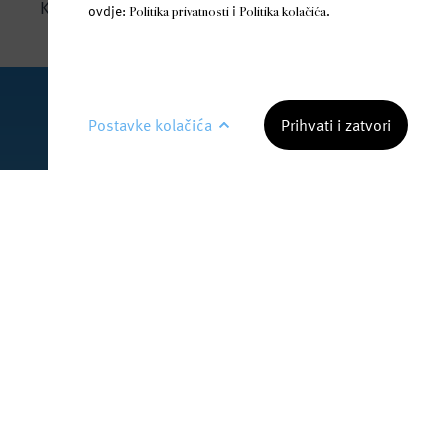
KONTAKT
ovdje:
i
.
Politika privatnosti
Politika kolačića
Postavke kolačića
Prihvati i zatvori
PRATI NAS NA DRUŠTVENIM MREŽAMA
IZABERITE KOLAČIĆE NA STRANICI
facebook.com/jana.water/
Omogućite ili onemogućite web-stranici upotrebu
funkcionalnih i/ili reklamnih kolačića opisanih u
nastavku:
@janawater
NUŽNI KOLAČIĆI