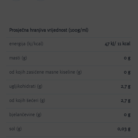
Prosječna hranjiva vrijednost (100g/ml)
energija (kj/kcal)
47 kJ/ 11 kcal
masti (g)
0 g
od kojih zasićene masne kiseline (g)
0 g
ugljikohidrati (g)
2,7 g
od kojih šećeri (g)
2,7 g
bjelančevine (g)
0 g
sol (g)
0,03 g