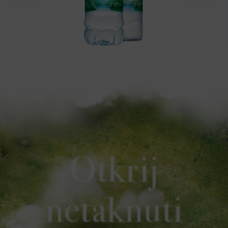
Otkrij
netaknuti