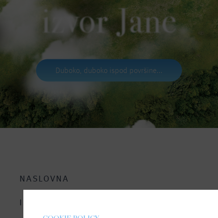
izvor Jane
Duboko, duboko ispod površine...
NASLOVNA
IZVOR