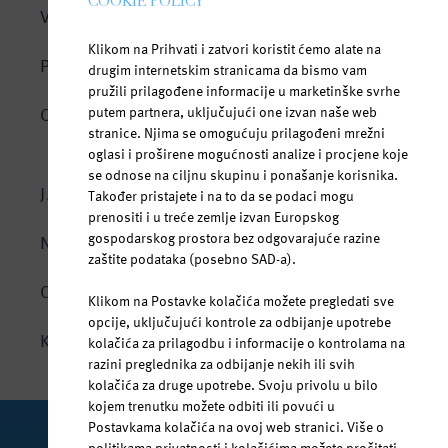
COOKIE POLICY
VODA I ŽIVOT
Klikom na Prihvati i zatvori koristit ćemo alate na
Tijelo se sastoji od vode
PROIZVODI
drugim internetskim stranicama da bismo vam
pružili prilagođene informacije u marketinške svrhe
Hidracija u svim situacijama
Jana mineralna negazirana voda
putem partnera, uključujući one izvan naše web
OSJETI SVOJE JA
U bilo kojoj dobi
stranice. Njima se omogućuju prilagođeni mrežni
Jana voda s okusom voća
oglasi i proširene mogućnosti analize i procjene koje
Cijele godine
se odnose na ciljnu skupinu i ponašanje korisnika.
Jana vitamin
JANA SPORT
Također pristajete i na to da se podaci mogu
Jedinstveni mineralni sastav
Jana Ice Tea
prenositi i u treće zemlje izvan Europskog
gospodarskog prostora bez odgovarajuće razine
Bez doticaja sa vanjskim svijetom
NOVOSTI
zaštite podataka (posebno SAD-a).
Za roditelje i bebe
ODGOVORNOST
Klikom na Postavke kolačića možete pregledati sve
Bezbrižno ljeto uz Janu
opcije, uključujući kontrole za odbijanje upotrebe
KONTAKT
kolačića za prilagodbu i informacije o kontrolama na
razini preglednika za odbijanje nekih ili svih
kolačića za druge upotrebe. Svoju privolu u bilo
kojem trenutku možete odbiti ili povući u
Postavkama kolačića na ovoj web stranici. Više o