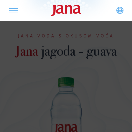
JANA VODA S OKUSOM VOĆA
Jana
jagoda - guava