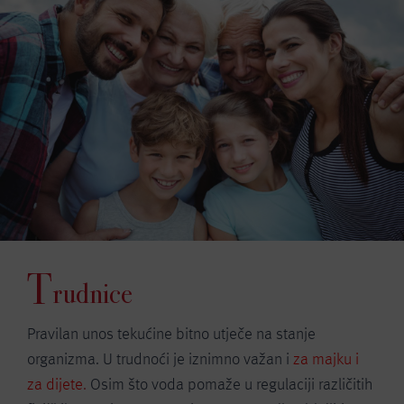
T
rudnice
Pravilan unos tekućine bitno utječe na stanje
organizma. U trudnoći je iznimno važan i
za majku i
za dijete
.
Osim što voda pomaže u regulaciji različitih