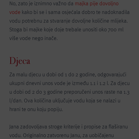
No, zato je iznimno važno da
majka pije dovoljno
vode
kako bi se i sama osjećala dobro te nadoknadila
vodu potrebnu za stvaranje dovoljne količine mlijeka.
Stoga bi majke koje doje trebale unositi oko 700 ml
više vode nego inače.
Djeca
Za malu djecu u dobi od 1 do 2 godine, odgovarajući
ukupni dnevni unos vode je između 1.1 i 1.2 l. Za djecu
u dobi od 2 do 3 godine preporučeni unos raste na 1.3
l/dan. Ova količina uključuje vodu koja se nalazi u
hrani te onu koju popiju.
Jana zadovoljava stroge kriterije i propise za flaširanu
vodu. Originalno zatvorenu Janu, za uobičajenu