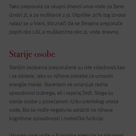
Tako preporuka za ukupni dnevni unos vode za žene
iznosi 2l, a za muškarce 2.5l. Otprilike 20% tog iznosa
nalazi se u hrani, što znači da se ženama preporuča
popiti oko 1.6l, a muškarcima oko 2L vode dnevno.
Starije osobe
Starijim osobama preporučene su iste vrijednosti kao
i za odrasle, iako su njihove potrebe za unosom
energije manje. Starenjem se smanjuje radna
sposobnost bubrega, ali i osjećaj žeđi. Stoga su
starije osobe u povećanom riziku preniskog unosa
vode, što se može negativno odraziti na njihove
kognitivne sposobnosti i motoričke funkcije.
Ukupan unos vode – Europska agencija za sigurnost