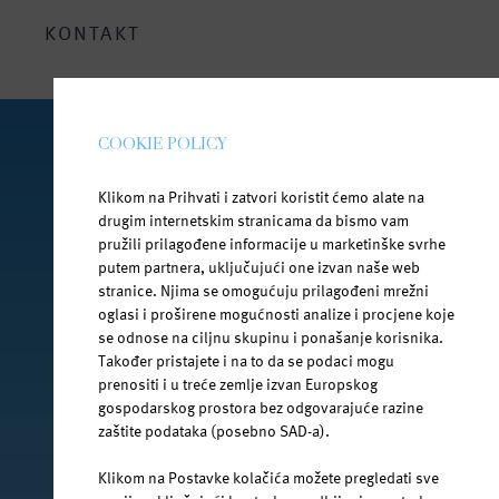
Bezbrižno ljeto uz Janu
KONTAKT
COOKIE POLICY
PRATI NAS NA DRUŠTVENIM MREŽAMA
Klikom na Prihvati i zatvori koristit ćemo alate na
drugim internetskim stranicama da bismo vam
pružili prilagođene informacije u marketinške svrhe
putem partnera, uključujući one izvan naše web
facebook.com/jana.water/
stranice. Njima se omogućuju prilagođeni mrežni
oglasi i proširene mogućnosti analize i procjene koje
se odnose na ciljnu skupinu i ponašanje korisnika.
Također pristajete i na to da se podaci mogu
prenositi i u treće zemlje izvan Europskog
gospodarskog prostora bez odgovarajuće razine
@janawater
zaštite podataka (posebno SAD-a).
Klikom na Postavke kolačića možete pregledati sve