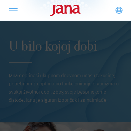
U bilo kojoj dobi
Jana doprinosi ukupnom dnevnom unosu tekućine,
potrebnom za optimalno funkcioniranje organizma u
svakoj životnoj dobi. Zbog svoje besprijekorne
čistoće, Jana je siguran izbor čak i za najmlađe.