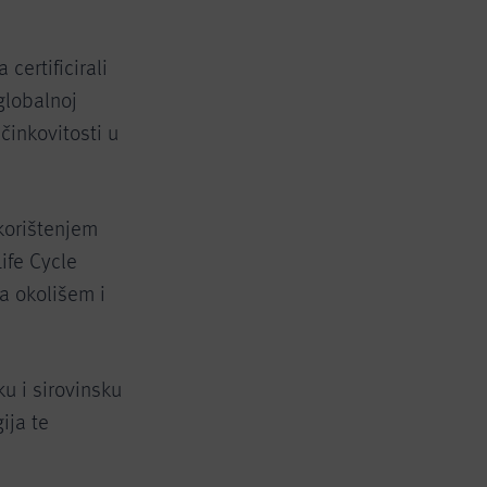
certificirali
globalnoj
činkovitosti u
korištenjem
ife Cycle
a okolišem i
ku i sirovinsku
ija te