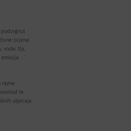
o podvrgnut
itivne ocjene
 vode, tla,
 emisija
o razne
kovitost te
išnih utjecaja