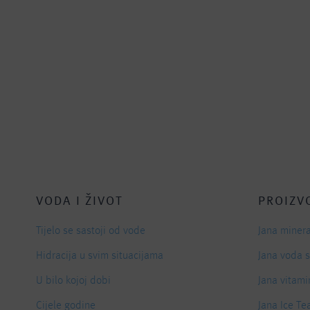
VODA I ŽIVOT
PROIZV
Tijelo se sastoji od vode
Jana miner
Hidracija u svim situacijama
Jana voda 
U bilo kojoj dobi
Jana vitami
Cijele godine
Jana Ice Te