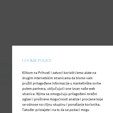
COOKIE POLICY
Klikom na Prihvati i zatvori koristit ćemo alate na
drugim internetskim stranicama da bismo vam
pružili prilagođene informacije u marketinške svrhe
putem partnera, uključujući one izvan naše web
stranice. Njima se omogućuju prilagođeni mrežni
oglasi i proširene mogućnosti analize i procjene koje
se odnose na ciljnu skupinu i ponašanje korisnika.
Također pristajete i na to da se podaci mogu