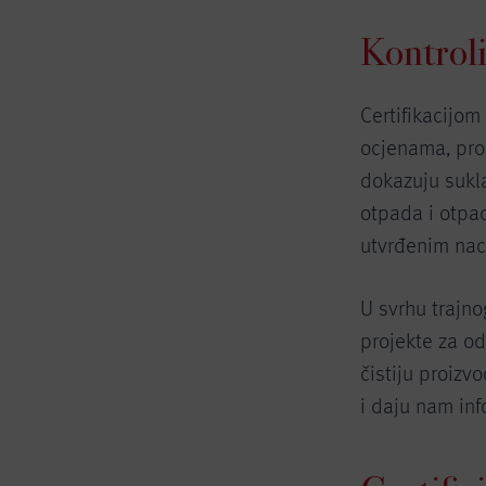
Kontrol
Certifikacijo
ocjenama, pro
dokazuju sukla
otpada i otpad
utvrđenim nac
U svrhu trajn
projekte za od
čistiju proizv
i daju nam inf