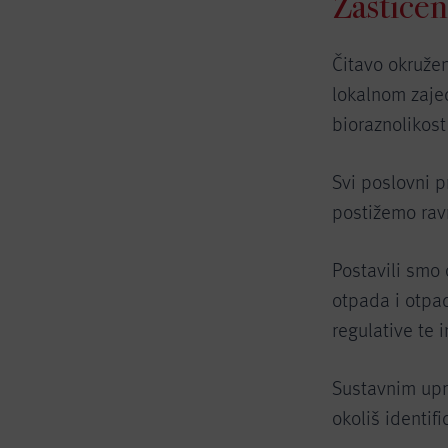
Zaštiće
Čitavo okruže
lokalnom zajed
bioraznolikost
Svi poslovni p
postižemo ravn
Postavili smo 
otpada i otpa
regulative te 
Sustavnim upr
okoliš identif