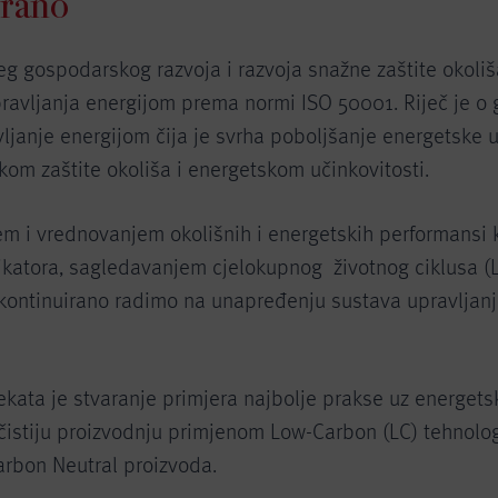
irano
eg gospodarskog razvoja i razvoja snažne zaštite okoliša 
ravljanja energijom prema normi ISO 50001. Riječ je o 
ljanje energijom čija je svrha poboljšanje energetske u
ikom zaštite okoliša i energetskom učinkovitosti.
m i vrednovanjem okolišnih i energetskih performansi 
ikatora, sagledavanjem cjelokupnog životnog ciklusa (L
kontinuirano radimo na unapređenju sustava upravljanj
jekata je stvaranje primjera najbolje prakse uz energets
 čistiju proizvodnju primjenom Low-Carbon (LC) tehnolog
arbon Neutral proizvoda.