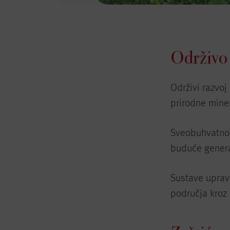
Održivo
Održivi razvoj
prirodne mine
Sveobuhvatno i
buduće genera
Sustave upravl
područja kroz 