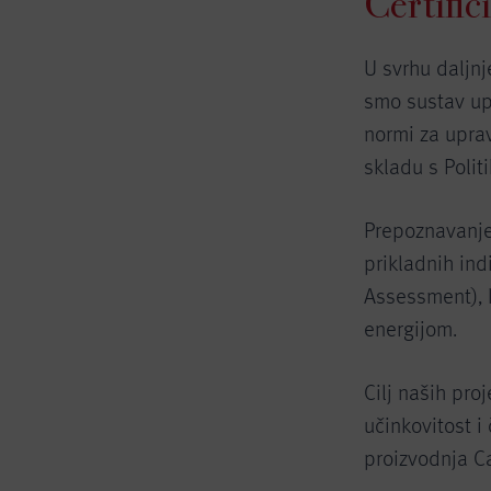
Certific
U svrhu daljnj
smo sustav up
normi za uprav
skladu s Polit
Prepoznavanje
prikladnih ind
Assessment), 
energijom.
Cilj naših pro
učinkovitost i
proizvodnja C