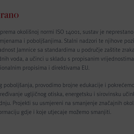
irano
m prema okolišnoj normi ISO 14001, sustav je neprestan
mjenama i poboljšanjima. Stalni nadzori te njihove poz
dnost Jamnice sa standardima u područje zaštite zraka,
nih voda, a učinci u skladu s propisanim vrijednostima
ionalnim propisima i direktivama EU.
og poboljšanja, provodimo brojne edukacije i pokrećem
ređivanje ugljičnog otiska, energetsku i sirovinsku učin
odnju. Projekti su usmjereni na smanjenje značajnih okol
ormaciju gdje i koje utjecaje možemo smanjiti.