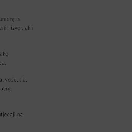
uradnji s
in izvor, ali i
ako
sa.
, vode, tla,
davne
tjecaji na