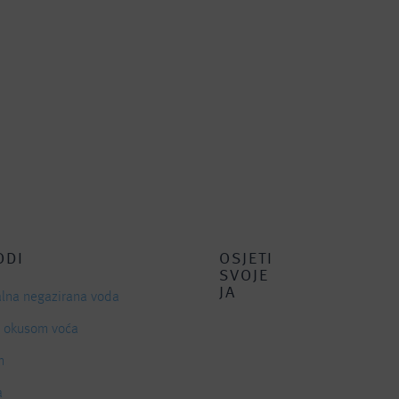
ODI
OSJETI
SVOJE
JA
alna negazirana voda
s okusom voća
n
a