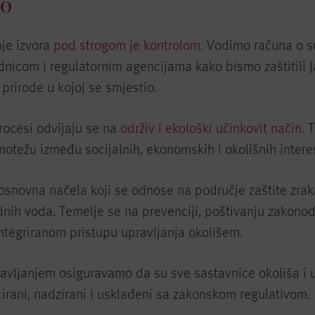
no
nje izvora
pod strogom je kontrolom
. Vodimo računa o s
nicom i regulatornim agencijama kako bismo zaštitili Jan
 prirode u kojoj se smjestio.
rocesi odvijaju se na
održiv i ekološki učinkovit način.
T
otežu između socijalnih, ekonomskih i okolišnih intere
osnovna načela koji se odnose na područje zaštite zraka
dnih voda. Temelje se na prevenciji, poštivanju zakono
integriranom pristupu upravljanja okolišem.
avljanjem osiguravamo da su sve sastavnice okoliša i u
icirani, nadzirani i usklađeni sa zakonskom regulativom.