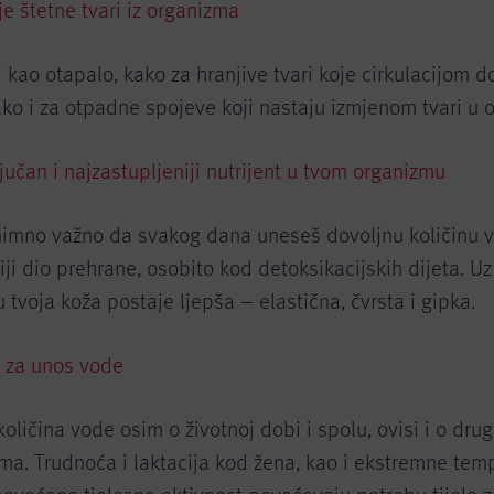
e štetne tvari iz organizma
 kao otapalo, kako za hranjive tvari koje cirkulacijom d
ako i za otpadne spojeve koji nastaju izmjenom tvari u 
jučan i najzastupljeniji nutrijent u tvom organizmu
znimno važno da svakog dana uneseš dovoljnu količinu 
iji dio prehrane, osobito kod detoksikacijskih dijeta. Uz
u tvoja koža postaje ljepša – elastična, čvrsta i gipka.
 za unos vode
oličina vode osim o životnoj dobi i spolu, ovisi i o dru
ma. Trudnoća i laktacija kod žena, kao i ekstremne tem