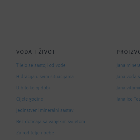
VODA I ŽIVOT
PROIZV
Tijelo se sastoji od vode
Jana miner
Hidracija u svim situacijama
Jana voda 
U bilo kojoj dobi
Jana vitami
Cijele godine
Jana Ice Te
Jedinstveni mineralni sastav
Bez doticaja sa vanjskim svijetom
Za roditelje i bebe