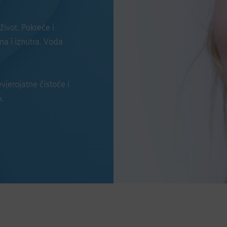
život. Pokreće i
ana i iznutra. Voda
jerojatne čistoće i
o.