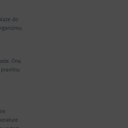
olaze do
organizmu.
vode. Ona
 pravilnu
gim
perature