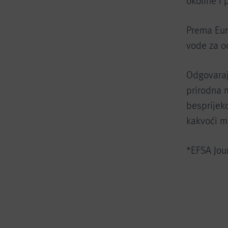
okoline i
Prema Eur
vode za o
Odgovaraj
prirodna 
besprijeko
kakvoći m
*EFSA Jou