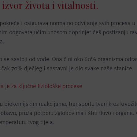
 izvor života i vitalnosti.
pokreće i osigurava normalno odvijanje svih procesa 
jenim odgovarajućim unosom doprinjet ćeš postizanju ra
a.
elo se sastoji od vode. Ona čini oko 60% organizma odra
 čak 70% dječjeg i sastavni je dio svake naše stanice.
 je za ključne fiziološke procese
u biokemijskim reakcijama, transportu tvari kroz krvožil
robavu, pruža potporu zglobovima i štiti tkivo i organe.
mperaturu tvog tijela.