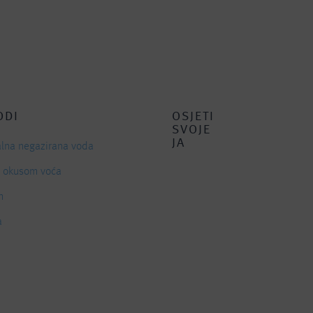
ODI
OSJETI
SVOJE
JA
alna negazirana voda
s okusom voća
n
a