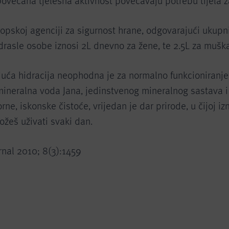
 povećana tjelesna aktivnost povećavaju potrebu tijela 
opskoj agenciji za sigurnost hrane, odgovarajući ukupn
drasle osobe iznosi 2L dnevno za žene, te 2.5L za mušk
uća hidracija neophodna je za normalno funkcioniranje t
mineralna voda Jana, jedinstvenog mineralnog sastava i
rne, iskonske čistoće, vrijedan je dar prirode, u čijoj i
ožeš uživati svaki dan.
rnal 2010; 8(3):1459