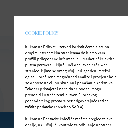
COOKIE POLICY
Klikom na Prihvati i zatvori koristit ćemo alate na
drugim internetskim stranicama da bismo vam
pružili prilagođene informacije u marketinške svrhe
putem partnera, uključujući one izvan naše web
stranice. Njima se omogućuju prilagođeni mrežni
oglasi i proširene mogućnosti analize i procjene koje
se odnose na ciljnu skupinu i ponašanje korisnika.
Također pristajete i na to da se podaci mogu
prenositi i u treće zemlje izvan Europskog
gospodarskog prostora bez odgovarajuće razine
zaštite podataka (posebno SAD-a).
Klikom na Postavke kolačića možete pregledati sve
opcije, uključujući kontrole za odbijanje upotrebe