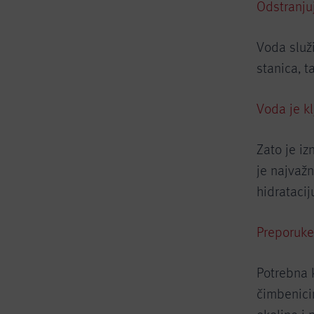
Odstranjuj
Voda služi
stanica, t
Voda je kl
Zato je i
je najvažn
hidratacij
Preporuke
Potrebna k
čimbenici