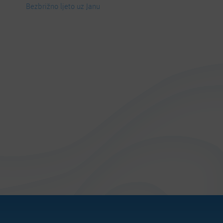
Bezbrižno ljeto uz Janu