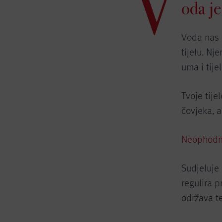
V
oda je
Voda nas 
tijelu. N
uma i tijel
Tvoje tij
čovjeka, a
Neophodna
Sudjeluje 
regulira p
održava te