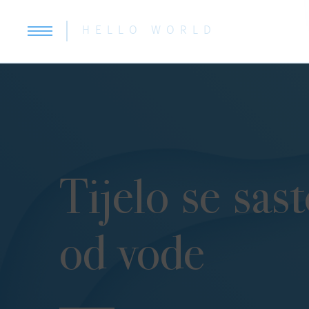
HELLO WORLD
Tijelo se sast
od vode