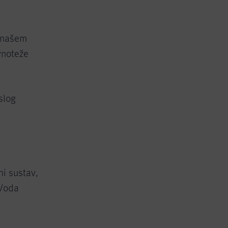
u našem
vnoteže
slog
ni sustav,
 Voda