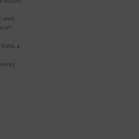
za vodom.
i unos
arce*
ijela, a
znimnoj